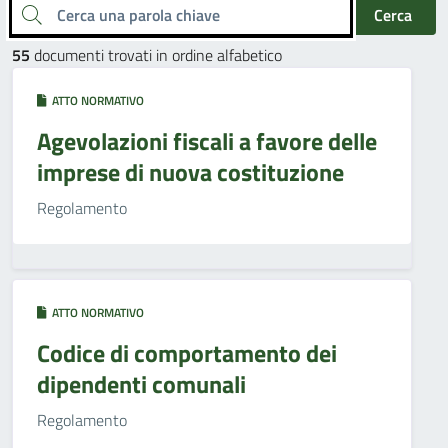
Cerca una parola chiave
Cerca
55
documenti trovati in ordine alfabetico
ATTO NORMATIVO
Agevolazioni fiscali a favore delle
imprese di nuova costituzione
Regolamento
ATTO NORMATIVO
Codice di comportamento dei
dipendenti comunali
Regolamento