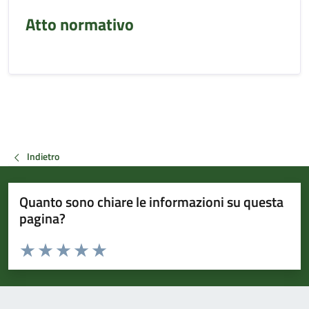
Atto normativo
Indietro
Quanto sono chiare le informazioni su questa
pagina?
Valuta da 1 a 5 stelle la pagina
Valuta 1 stelle su 5
Valuta 2 stelle su 5
Valuta 3 stelle su 5
Valuta 4 stelle su 5
Valuta 5 stelle su 5