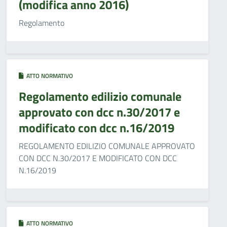
(modifica anno 2016)
Regolamento
ATTO NORMATIVO
Regolamento edilizio comunale
approvato con dcc n.30/2017 e
modificato con dcc n.16/2019
REGOLAMENTO EDILIZIO COMUNALE APPROVATO
CON DCC N.30/2017 E MODIFICATO CON DCC
N.16/2019
ATTO NORMATIVO