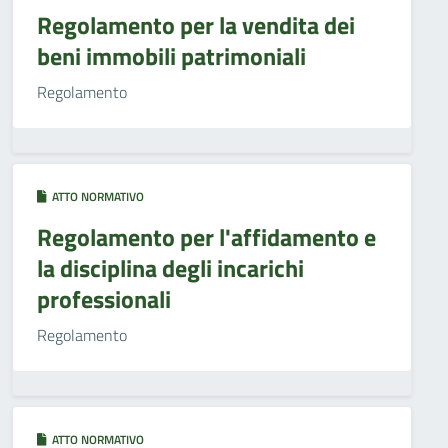
Regolamento per la vendita dei
beni immobili patrimoniali
Regolamento
ATTO NORMATIVO
Regolamento per l'affidamento e
la disciplina degli incarichi
professionali
Regolamento
ATTO NORMATIVO