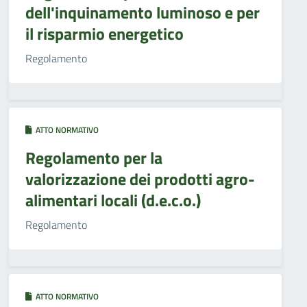
dell'inquinamento luminoso e per
il risparmio energetico
Regolamento
ATTO NORMATIVO
Regolamento per la
valorizzazione dei prodotti agro-
alimentari locali (d.e.c.o.)
Regolamento
ATTO NORMATIVO