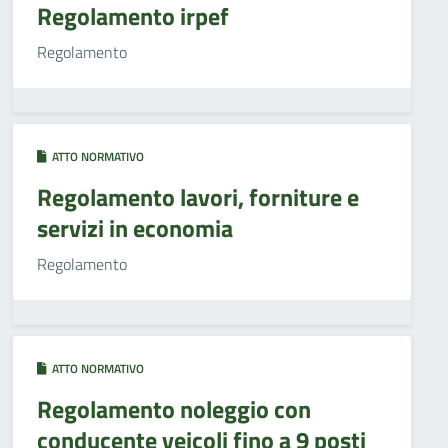
Regolamento irpef
Regolamento
ATTO NORMATIVO
Regolamento lavori, forniture e
servizi in economia
Regolamento
ATTO NORMATIVO
Regolamento noleggio con
conducente veicoli fino a 9 posti