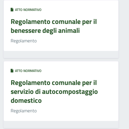
ATTO NORMATIVO
Regolamento comunale per il
benessere degli animali
Regolamento
ATTO NORMATIVO
Regolamento comunale per il
servizio di autocompostaggio
domestico
Regolamento