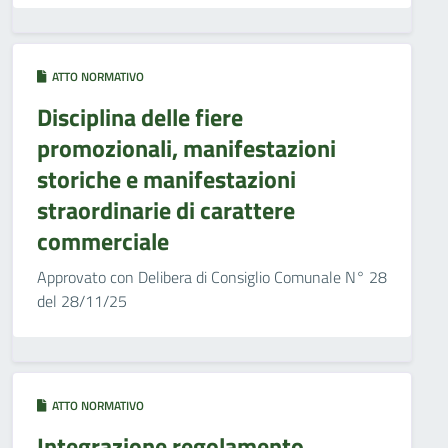
ATTO NORMATIVO
Disciplina delle fiere
promozionali, manifestazioni
storiche e manifestazioni
straordinarie di carattere
commerciale
Approvato con Delibera di Consiglio Comunale N° 28
del 28/11/25
ATTO NORMATIVO
Integrazione regolamento