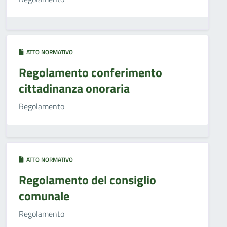
ATTO NORMATIVO
Regolamento conferimento
cittadinanza onoraria
Regolamento
ATTO NORMATIVO
Regolamento del consiglio
comunale
Regolamento