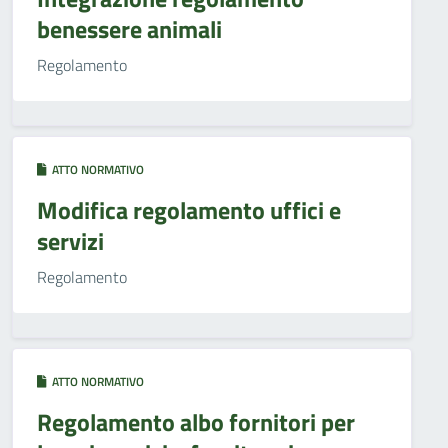
benessere animali
Regolamento
ATTO NORMATIVO
Modifica regolamento uffici e
servizi
Regolamento
ATTO NORMATIVO
Regolamento albo fornitori per