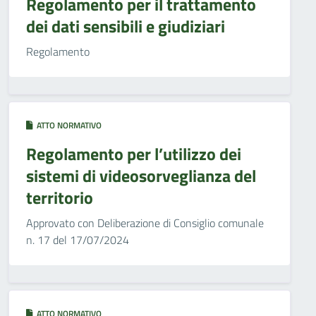
Regolamento per il trattamento
dei dati sensibili e giudiziari
Regolamento
ATTO NORMATIVO
Regolamento per l’utilizzo dei
sistemi di videosorveglianza del
territorio
Approvato con Deliberazione di Consiglio comunale
n. 17 del 17/07/2024
ATTO NORMATIVO