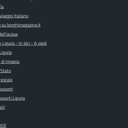
ia
Viaggio Italiano
o su borghimagazine.it
dell'acqua
 Liguria - In bici - A piedi
Liguria
 di Imperia
i Stato
restale
rasporti
asporti Liguria
lli
 XIX