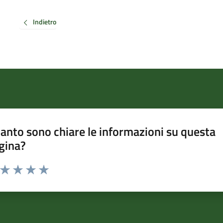
Indietro
anto sono chiare le informazioni su questa
gina?
a da 1 a 5 stelle la pagina
ta 1 stelle su 5
Valuta 2 stelle su 5
Valuta 3 stelle su 5
Valuta 4 stelle su 5
Valuta 5 stelle su 5