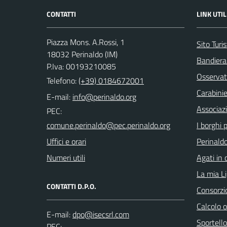
CONTATTI
LINK UTIL
Piazza Mons. A.Rossi, 1
Sito Turis
18032 Perinaldo (IM)
Bandiera
P.Iva: 00193210085
Osservat
Telefono:
(+39) 0184672001
Carabinie
E-mail:
Associaz
PEC:
I borghi p
Uffici e orari
Perinaldo
Numeri utili
Agati in 
La mia Li
CONTATTI D.P.O.
Consorzi
Calcolo 
E-mail:
Sportello
PEC: