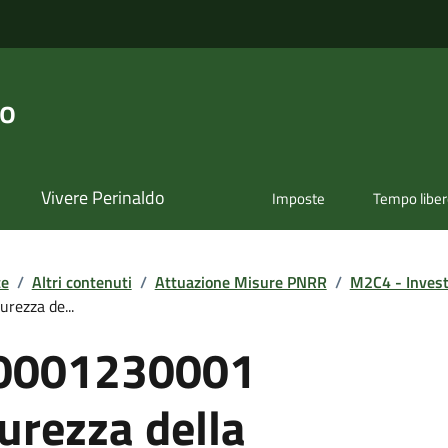
do
Vivere Perinaldo
Imposte
Tempo libe
te
/
Altri contenuti
/
Attuazione Misure PNRR
/
M2C4 - Investi
ezza de...
0001230001
urezza della