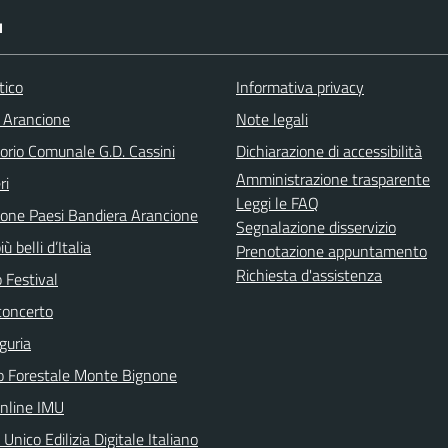
I
tico
Informativa privacy
 Arancione
Note legali
orio Comunale G.D. Cassini
Dichiarazione di accessibilità
Amministrazione trasparente
ri
Leggi le FAQ
ione Paesi Bandiera Arancione
Segnalazione disservizio
iù belli d’Italia
Prenotazione appuntamento
Richiesta d'assistenza
 Festival
concerto
guria
o Forestale Monte Bignone
online IMU
 Unico Edilizia Digitale Italiano