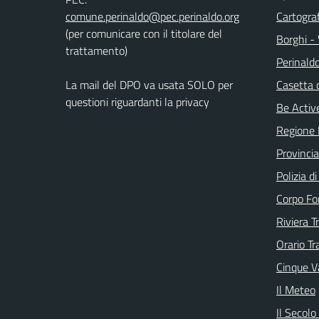
Cartograf
(per comunicare con il titolare del
Borghi - 
trattamento)
Perinald
La mail del DPO va usata SOLO per
Casetta 
questioni riguardanti la privacy
Be Active
Regione 
Provincia
Polizia d
Corpo Fo
Riviera T
Orario Tr
Cinque Va
Il Meteo
Il Secolo