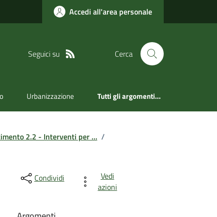
Accedi all'area personale
Seguici su
Cerca
ro
Urbanizzazione
Tutti gli argomenti...
mento 2.2 - Interventi per ...
/
Vedi
Condividi
azioni
Argomenti