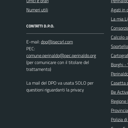
Uffici e orari
Perinaldo
Numeri utili
Agati in 
La mia Li
CONTATTI D.P.O.
Consorzi
Calcolo 
E-mail:
Sportello
PEC:
Cartograf
(per comunicare con il titolare del
Borghi - 
trattamento)
Perinald
La mail del DPO va usata SOLO per
Casetta 
questioni riguardanti la privacy
Be Active
Regione 
Provincia
Polizia d