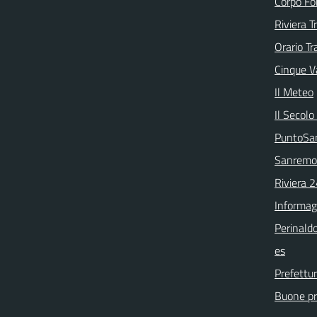
Corpo Fo
Riviera T
Orario Tr
Cinque Va
Il Meteo
Il Secolo
PuntoSa
Sanremo
Riviera 
Informag
Perinaldo
es
Prefettur
Buone pra