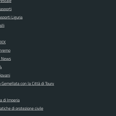
restale
rasporti
asporti Liguria
lli
 XIX
nremo
 News
24
iovani
 Gemellata con la Città di Tourv
a di Imperia
tiche di protezione civile