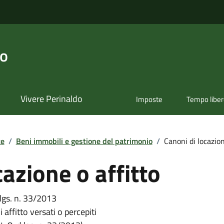
do
Vivere Perinaldo
Imposte
Tempo libe
te
/
Beni immobili e gestione del patrimonio
/
Canoni di locazion
cazione o affitto
.lgs. n. 33/2013
 affitto versati o percepiti