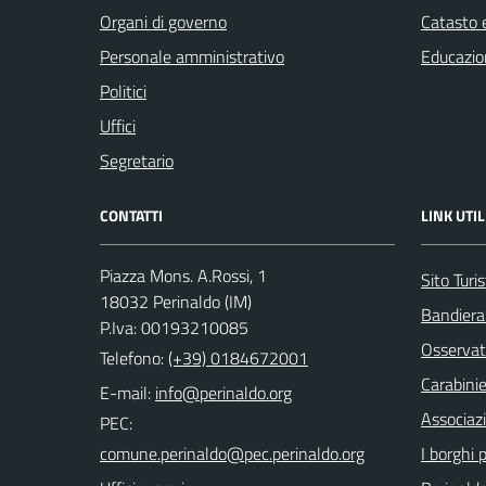
Organi di governo
Catasto e
Personale amministrativo
Educazio
Politici
Uffici
Segretario
CONTATTI
LINK UTIL
Piazza Mons. A.Rossi, 1
Sito Turis
18032 Perinaldo (IM)
Bandiera
P.Iva: 00193210085
Osservat
Telefono:
(+39) 0184672001
Carabinie
E-mail:
Associaz
PEC:
I borghi p