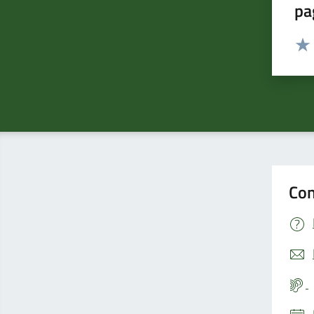
pa
Valut
Valu
Con