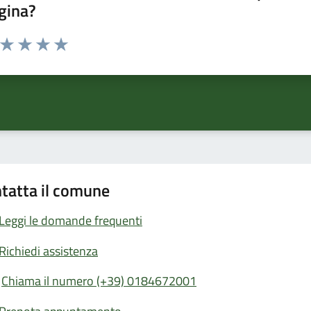
gina?
a da 1 a 5 stelle la pagina
ta 1 stelle su 5
Valuta 2 stelle su 5
Valuta 3 stelle su 5
Valuta 4 stelle su 5
Valuta 5 stelle su 5
tatta il comune
Leggi le domande frequenti
Richiedi assistenza
Chiama il numero (+39) 0184672001