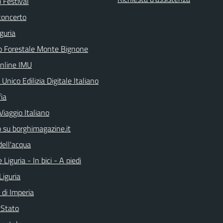
 Festival
concerto
guria
o Forestale Monte Bignone
online IMU
 Unico Edilizia Digitale Italiano
ia
Viaggio Italiano
o su borghimagazine.it
dell'acqua
 Liguria - In bici - A piedi
Liguria
 di Imperia
i Stato