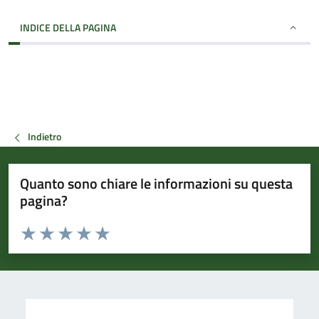
INDICE DELLA PAGINA
Indietro
Quanto sono chiare le informazioni su questa
pagina?
Valuta da 1 a 5 stelle la pagina
Valuta 1 stelle su 5
Valuta 2 stelle su 5
Valuta 3 stelle su 5
Valuta 4 stelle su 5
Valuta 5 stelle su 5