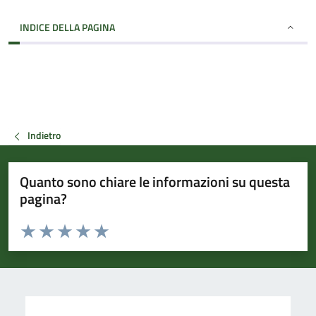
INDICE DELLA PAGINA
Indietro
Quanto sono chiare le informazioni su questa
pagina?
Valuta da 1 a 5 stelle la pagina
Valuta 1 stelle su 5
Valuta 2 stelle su 5
Valuta 3 stelle su 5
Valuta 4 stelle su 5
Valuta 5 stelle su 5