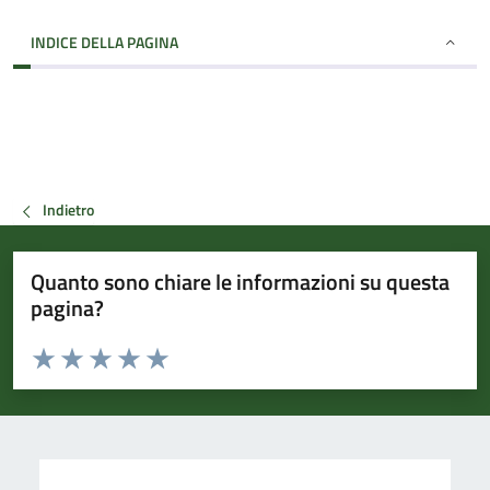
INDICE DELLA PAGINA
Indietro
Quanto sono chiare le informazioni su questa
pagina?
Valuta da 1 a 5 stelle la pagina
Valuta 1 stelle su 5
Valuta 2 stelle su 5
Valuta 3 stelle su 5
Valuta 4 stelle su 5
Valuta 5 stelle su 5