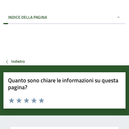
INDICE DELLA PAGINA
Indietro
Quanto sono chiare le informazioni su questa
pagina?
Valuta da 1 a 5 stelle la pagina
Valuta 1 stelle su 5
Valuta 2 stelle su 5
Valuta 3 stelle su 5
Valuta 4 stelle su 5
Valuta 5 stelle su 5