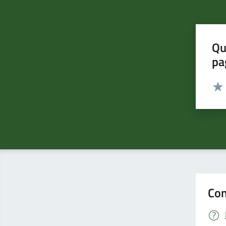
Qu
pa
Valut
Valu
Con