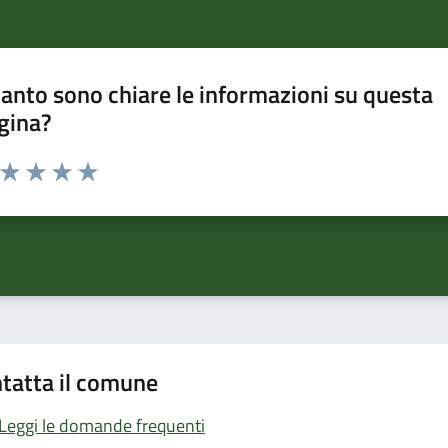
anto sono chiare le informazioni su questa
gina?
a da 1 a 5 stelle la pagina
ta 1 stelle su 5
Valuta 2 stelle su 5
Valuta 3 stelle su 5
Valuta 4 stelle su 5
Valuta 5 stelle su 5
tatta il comune
Leggi le domande frequenti