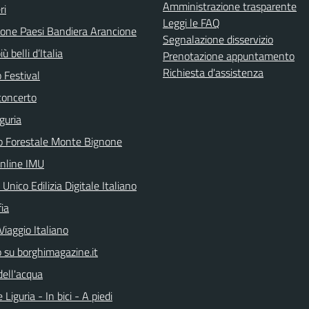
Amministrazione trasparente
ri
Leggi le FAQ
ione Paesi Bandiera Arancione
Segnalazione disservizio
iù belli d’Italia
Prenotazione appuntamento
Richiesta d'assistenza
 Festival
concerto
guria
o Forestale Monte Bignone
online IMU
 Unico Edilizia Digitale Italiano
ia
Viaggio Italiano
o su borghimagazine.it
dell'acqua
 Liguria - In bici - A piedi