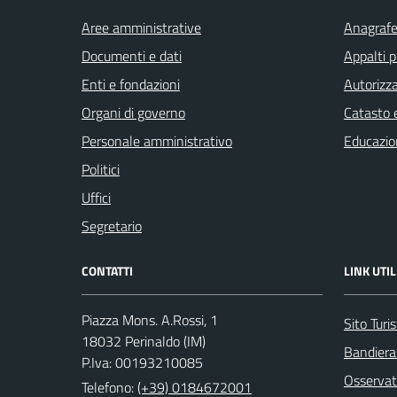
Aree amministrative
Anagrafe 
Documenti e dati
Appalti p
Enti e fondazioni
Autorizza
Organi di governo
Catasto e
Personale amministrativo
Educazio
Politici
Uffici
Segretario
CONTATTI
LINK UTIL
Piazza Mons. A.Rossi, 1
Sito Turis
18032 Perinaldo (IM)
Bandiera
P.Iva: 00193210085
Osservat
Telefono:
(+39) 0184672001