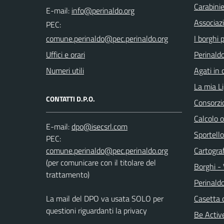
Carabinie
E-mail:
Associaz
PEC:
I borghi p
Uffici e orari
Perinaldo
Numeri utili
Agati in 
La mia Li
CONTATTI D.P.O.
Consorzi
Calcolo 
E-mail:
Sportello
PEC:
Cartograf
(per comunicare con il titolare del
Borghi - 
trattamento)
Perinald
La mail del DPO va usata SOLO per
Casetta 
questioni riguardanti la privacy
Be Active