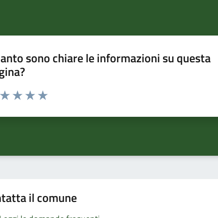
anto sono chiare le informazioni su questa
gina?
a da 1 a 5 stelle la pagina
ta 1 stelle su 5
Valuta 2 stelle su 5
Valuta 3 stelle su 5
Valuta 4 stelle su 5
Valuta 5 stelle su 5
tatta il comune