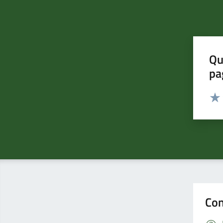
Qu
pa
Valut
Valu
Con