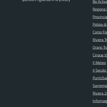
Be Active
Regione 
Provincia
Polizia d
Corpo Fo
Riviera T
Orario Tr
Cinque Va
Il Meteo
Il Secolo
PuntoSa
Sanremo
Riviera 
Informag