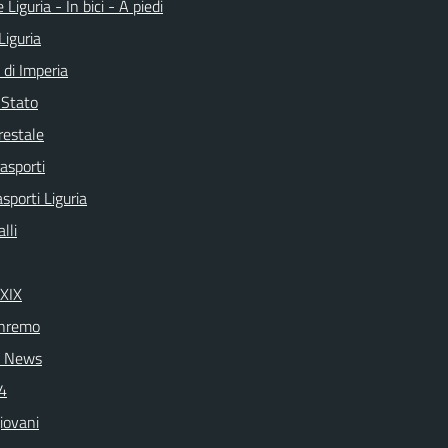
 Liguria - In bici - A piedi
Liguria
 di Imperia
i Stato
restale
rasporti
asporti Liguria
lli
 XIX
nremo
 News
24
iovani