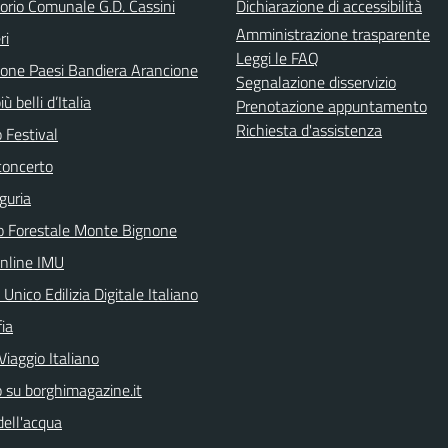
orio Comunale G.D. Cassini
Dichiarazione di accessibilità
Amministrazione trasparente
ri
Leggi le FAQ
ione Paesi Bandiera Arancione
Segnalazione disservizio
iù belli d’Italia
Prenotazione appuntamento
Richiesta d'assistenza
 Festival
concerto
guria
o Forestale Monte Bignone
online IMU
 Unico Edilizia Digitale Italiano
ia
Viaggio Italiano
o su borghimagazine.it
dell'acqua