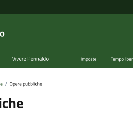
do
Vivere Perinaldo
Imposte
Tempo libe
te
/
Opere pubbliche
iche