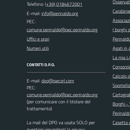
Osservat
Telefono:
(+39) 0184672001
Carabinie
E-mail:
Associaz
PEC:
I borghi p
Uffici e orari
Perinaldo
Numeri utili
Agati in 
La mia Li
CONTATTI D.P.O.
Consorzi
Calcolo 
E-mail:
Sportello
PEC:
Cartograf
(per comunicare con il titolare del
Borghi - 
trattamento)
Perinald
La mail del DPO va usata SOLO per
Casetta 
questioni riguardanti la privacy