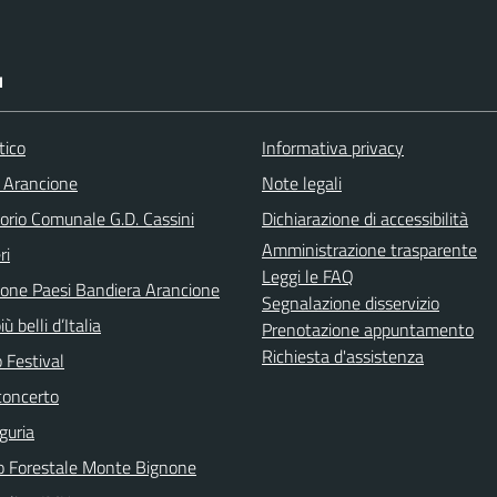
I
tico
Informativa privacy
 Arancione
Note legali
orio Comunale G.D. Cassini
Dichiarazione di accessibilità
Amministrazione trasparente
ri
Leggi le FAQ
ione Paesi Bandiera Arancione
Segnalazione disservizio
iù belli d’Italia
Prenotazione appuntamento
Richiesta d'assistenza
 Festival
concerto
guria
o Forestale Monte Bignone