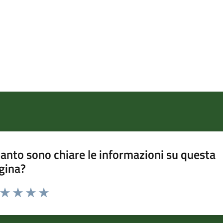
anto sono chiare le informazioni su questa
gina?
a da 1 a 5 stelle la pagina
ta 1 stelle su 5
Valuta 2 stelle su 5
Valuta 3 stelle su 5
Valuta 4 stelle su 5
Valuta 5 stelle su 5