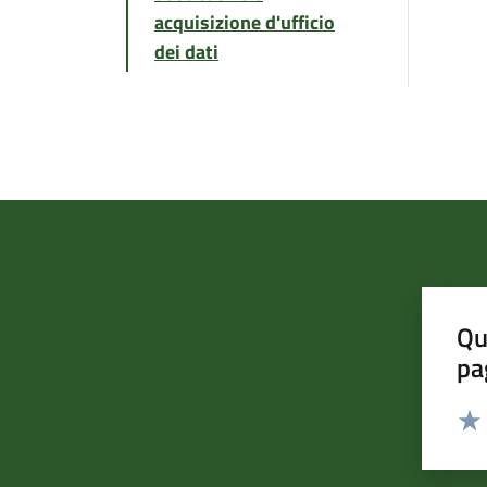
acquisizione d'ufficio
dei dati
Qu
pa
Valut
Valu