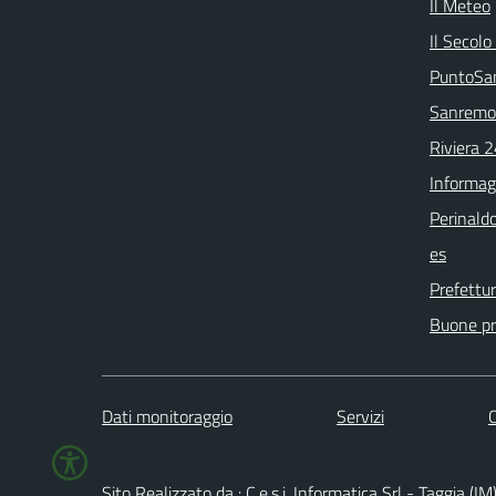
Il Meteo
Il Secolo
PuntoSa
Sanremo
Riviera 
Informag
Perinaldo
es
Prefettur
Buone pra
Dati monitoraggio
Servizi
C
Sito Realizzato da : C.e.s.i. Informatica Srl - Taggia (IM