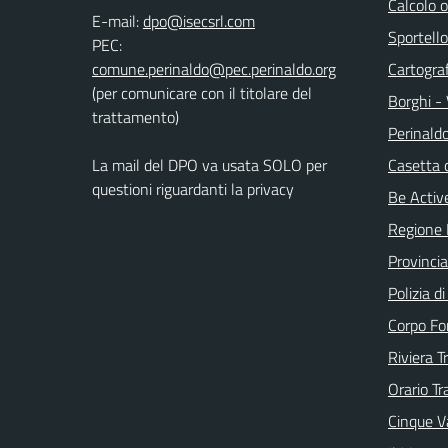
Calcolo 
E-mail:
Sportello
PEC:
Cartograf
(per comunicare con il titolare del
Borghi - 
trattamento)
Perinald
La mail del DPO va usata SOLO per
Casetta 
questioni riguardanti la privacy
Be Active
Regione 
Provincia
Polizia d
Corpo Fo
Riviera T
Orario Tr
Cinque Va