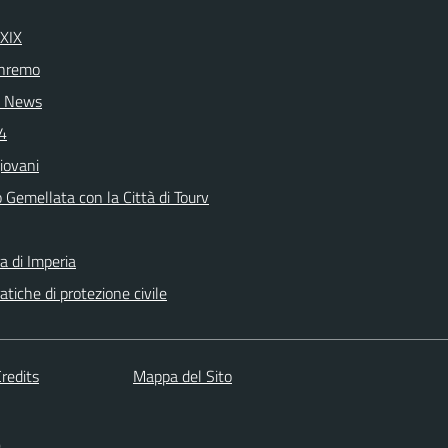
 XIX
nremo
 News
24
iovani
 Gemellata con la Città di Tourv
a di Imperia
tiche di protezione civile
redits
Mappa del Sito
)