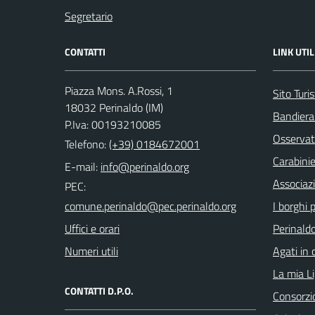
Segretario
CONTATTI
LINK UTIL
Piazza Mons. A.Rossi, 1
Sito Turis
18032 Perinaldo (IM)
Bandiera
P.Iva: 00193210085
Osservat
Telefono:
(+39) 0184672001
Carabinie
E-mail:
Associaz
PEC:
I borghi p
Uffici e orari
Perinaldo
Numeri utili
Agati in 
La mia Li
CONTATTI D.P.O.
Consorzi