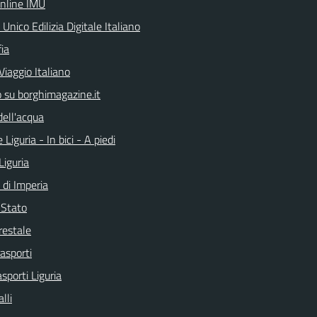
online IMU
 Unico Edilizia Digitale Italiano
ia
Viaggio Italiano
o su borghimagazine.it
dell'acqua
 Liguria - In bici - A piedi
Liguria
 di Imperia
i Stato
restale
rasporti
asporti Liguria
lli