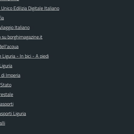
 Unico Edilizia Digitale Italiano
ia
Viaggio Italiano
o su borghimagazine.it
dell'acqua
 Liguria - In bici - A piedi
Liguria
 di Imperia
i Stato
restale
rasporti
asporti Liguria
lli