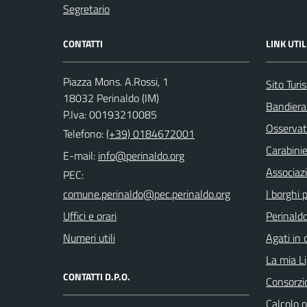
Segretario
CONTATTI
LINK UTIL
Piazza Mons. A.Rossi, 1
Sito Turis
18032 Perinaldo (IM)
Bandiera
P.Iva: 00193210085
Osservat
Telefono:
(+39) 0184672001
Carabinie
E-mail:
Associaz
PEC:
I borghi p
Uffici e orari
Perinaldo
Numeri utili
Agati in 
La mia Li
CONTATTI D.P.O.
Consorzi
Calcolo 