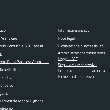
I
tico
Informativa privacy
 Arancione
Note legali
orio Comunale G.D. Cassini
Dichiarazione di accessibilità
Amministrazione trasparente
ri
Leggi le FAQ
ione Paesi Bandiera Arancione
Segnalazione disservizio
iù belli d’Italia
Prenotazione appuntamento
Richiesta d'assistenza
 Festival
concerto
guria
o Forestale Monte Bignone
online IMU