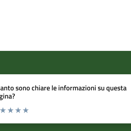
anto sono chiare le informazioni su questa
gina?
a da 1 a 5 stelle la pagina
ta 1 stelle su 5
Valuta 2 stelle su 5
Valuta 3 stelle su 5
Valuta 4 stelle su 5
Valuta 5 stelle su 5