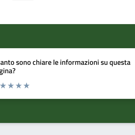
anto sono chiare le informazioni su questa
gina?
a da 1 a 5 stelle la pagina
ta 1 stelle su 5
Valuta 2 stelle su 5
Valuta 3 stelle su 5
Valuta 4 stelle su 5
Valuta 5 stelle su 5