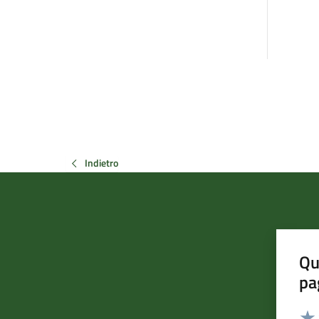
Indietro
Qu
pa
Valut