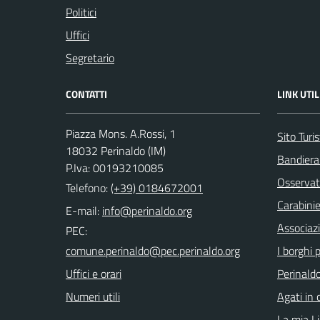
Politici
Uffici
Segretario
CONTATTI
LINK UTIL
Piazza Mons. A.Rossi, 1
Sito Turis
18032 Perinaldo (IM)
Bandiera
P.Iva: 00193210085
Osservat
Telefono:
(+39) 0184672001
Carabinie
E-mail:
Associaz
PEC:
I borghi p
Uffici e orari
Perinaldo
Numeri utili
Agati in 
La mia Li