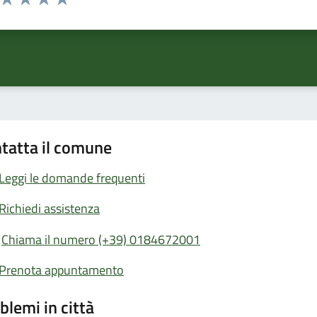
ta 1 stelle su 5
Valuta 2 stelle su 5
Valuta 3 stelle su 5
Valuta 4 stelle su 5
Valuta 5 stelle su 5
tatta il comune
Leggi le domande frequenti
Richiedi assistenza
Chiama il numero (+39) 0184672001
Prenota appuntamento
blemi in città