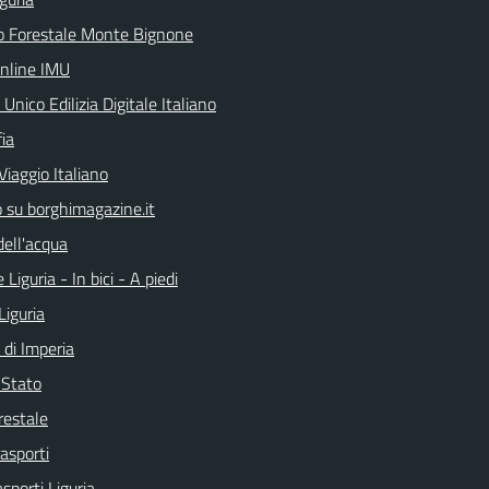
o Forestale Monte Bignone
online IMU
 Unico Edilizia Digitale Italiano
ia
Viaggio Italiano
o su borghimagazine.it
dell'acqua
 Liguria - In bici - A piedi
Liguria
 di Imperia
i Stato
restale
rasporti
asporti Liguria