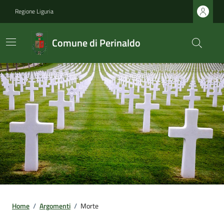
Regione Liguria
Comune di Perinaldo
Home
/
Argomenti
/
Morte