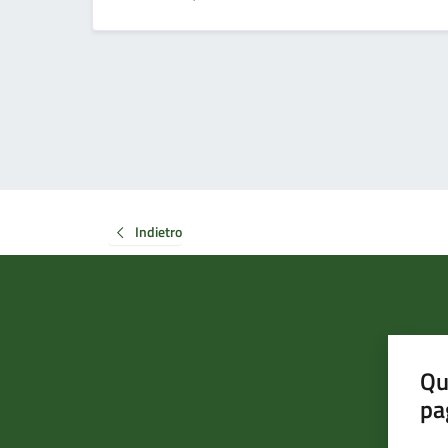
Indietro
Qu
pa