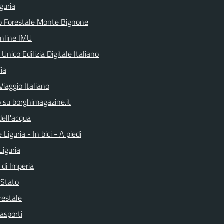
guria
o Forestale Monte Bignone
online IMU
 Unico Edilizia Digitale Italiano
ia
Viaggio Italiano
o su borghimagazine.it
dell'acqua
 Liguria - In bici - A piedi
Liguria
 di Imperia
i Stato
restale
rasporti