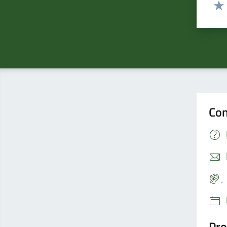
Valut
Valu
Con
Pro