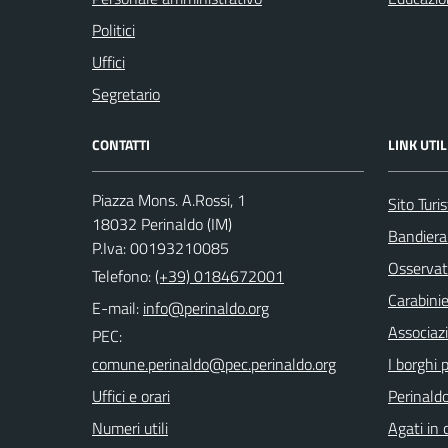
Politici
Uffici
Segretario
CONTATTI
LINK UTIL
Piazza Mons. A.Rossi, 1
Sito Turis
18032 Perinaldo (IM)
Bandiera
P.Iva: 00193210085
Osservat
Telefono:
(+39) 0184672001
Carabinie
E-mail:
Associaz
PEC:
I borghi p
Uffici e orari
Perinaldo
Numeri utili
Agati in 