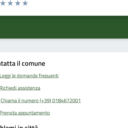
a da 1 a 5 stelle la pagina
ta 1 stelle su 5
Valuta 2 stelle su 5
Valuta 3 stelle su 5
Valuta 4 stelle su 5
Valuta 5 stelle su 5
tatta il comune
Leggi le domande frequenti
Richiedi assistenza
Chiama il numero (+39) 0184672001
Prenota appuntamento
blemi in città