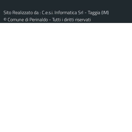
Sito Realizzato da : C.e.s.i. Informatica Srl - Taggia (IM)
© Comune di Perinaldo - Tutti i diritti riservati