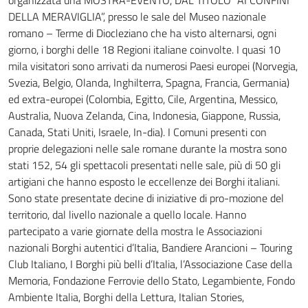
organizzata una MOSTRA-EVENTO, DAL TITOLO “AI CONFINI
DELLA MERAVIGLIA”, presso le sale del Museo nazionale
romano – Terme di Diocleziano che ha visto alternarsi, ogni
giorno, i borghi delle 18 Regioni italiane coinvolte. I quasi 10
mila visitatori sono arrivati da numerosi Paesi europei (Norvegia,
Svezia, Belgio, Olanda, Inghilterra, Spagna, Francia, Germania)
ed extra-europei (Colombia, Egitto, Cile, Argentina, Messico,
Australia, Nuova Zelanda, Cina, Indonesia, Giappone, Russia,
Canada, Stati Uniti, Israele, In-dia). I Comuni presenti con
proprie delegazioni nelle sale romane durante la mostra sono
stati 152, 54 gli spettacoli presentati nelle sale, più di 50 gli
artigiani che hanno esposto le eccellenze dei Borghi italiani.
Sono state presentate decine di iniziative di pro-mozione del
territorio, dal livello nazionale a quello locale. Hanno
partecipato a varie giornate della mostra le Associazioni
nazionali Borghi autentici d’Italia, Bandiere Arancioni – Touring
Club Italiano, I Borghi più belli d’Italia, l’Associazione Case della
Memoria, Fondazione Ferrovie dello Stato, Legambiente, Fondo
Ambiente Italia, Borghi della Lettura, Italian Stories,