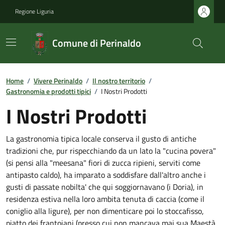
Regione Liguria
Comune di Perinaldo
Home
/
Vivere Perinaldo
/
Il nostro territorio
/
Gastronomia e prodotti tipici
/
I Nostri Prodotti
I Nostri Prodotti
La gastronomia tipica locale conserva il gusto di antiche
tradizioni che, pur rispecchiando da un lato la "cucina povera"
(si pensi alla "meesana" fiori di zucca ripieni, serviti come
antipasto caldo), ha imparato a soddisfare dall'altro anche i
gusti di passate nobilta' che qui soggiornavano (i Doria), in
residenza estiva nella loro ambita tenuta di caccia (come il
coniglio alla ligure), per non dimenticare poi lo stoccafisso,
piatto dei frantoiani (presso cui non mancava mai sua Maestà