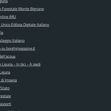
guria
o Forestale Monte Bignone
online IMU
 Unico Edilizia Digitale Italiano
ia
Viaggio Italiano
o su borghimagazine.it
dell'acqua
 Liguria - In bici - A piedi
Liguria
 di Imperia
i Stato
restale
rasporti