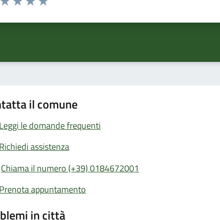
ta 1 stelle su 5
Valuta 2 stelle su 5
Valuta 3 stelle su 5
Valuta 4 stelle su 5
Valuta 5 stelle su 5
tatta il comune
Leggi le domande frequenti
Richiedi assistenza
Chiama il numero (+39) 0184672001
Prenota appuntamento
blemi in città