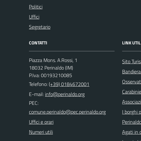
Politici
Uffici
Segretario
CONTATTI
LINK UTIL
Piazza Mons. A.Rossi, 1
Sito Turis
18032 Perinaldo (IM)
Bandiera
P.Iva: 00193210085
Osservat
Telefono:
(+39) 0184672001
Carabinie
E-mail:
Associaz
PEC:
I borghi p
Uffici e orari
Perinaldo
Numeri utili
Agati in 