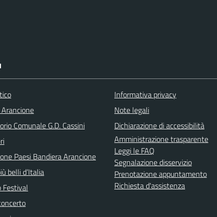
I
tico
Informativa privacy
 Arancione
Note legali
orio Comunale G.D. Cassini
Dichiarazione di accessibilità
Amministrazione trasparente
ri
Leggi le FAQ
ione Paesi Bandiera Arancione
Segnalazione disservizio
iù belli d’Italia
Prenotazione appuntamento
Richiesta d'assistenza
 Festival
concerto